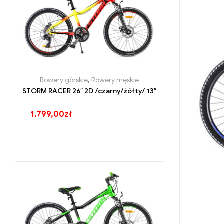
Rowery górskie
,
Rowery męskie
STORM RACER 26″ 2D /czarny/żółty/ 13″
1.799,00
zł