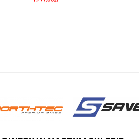
1.799,00
zł