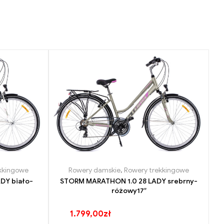
kkingowe
Rowery damskie
,
Rowery trekkingowe
DY biało-
STORM MARATHON 1.0 28 LADY srebrny-
różowy17″
1.799,00
zł