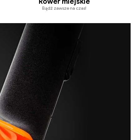
Rower miejskie
Bądź zawsze na czas!