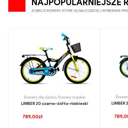
NAJPOPULARNIEJSZE 
ZOBACZ ROWERY, KTÓRE SĄ NAJCZĘŚCIEJ WYBIERANE PR
Rowery
Rowery dla dzieci
,
Rowery męskie
LIMBER 2
LIMBER 20 czarno-żółto-niebieski
789,0
789,00
zł