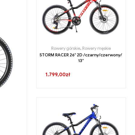
Rowery górskie
,
Rowery męskie
STORM RACER 26″ 2D /czarny/czerwony/
13″
1.799,00
zł