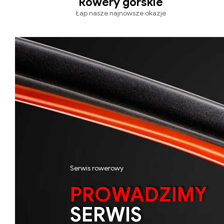
Rowery górskie
Łap nasze najnowsze okazje
Serwis rowerowy
PROWADZIMY
SERWIS