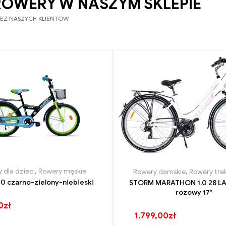
ROWERY W NASZYM SKLEPIE
ZEZ NASZYCH KLIENTÓW
 dla dzieci
,
Rowery męskie
Rowery damskie
,
Rowery tre
0 czarno-zielony-niebieski
STORM MARATHON 1.0 28 LA
różowy 17″
0
zł
1.799,00
zł