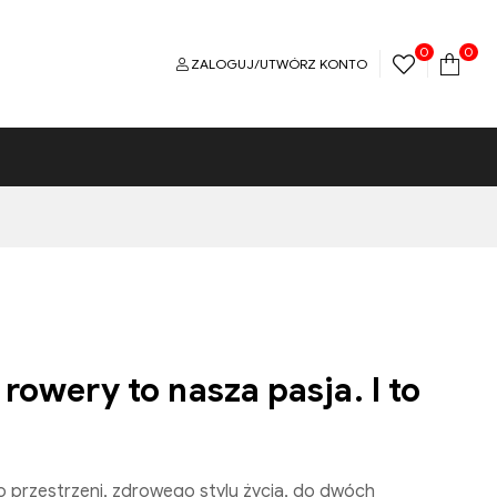
0
0
ZALOGUJ/UTWÓRZ KONTO
owery to nasza pasja. I to
Do przestrzeni, zdrowego stylu życia, do dwóch