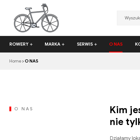
Mr.
ROWERY
MARKA
SERWIS
O NAS
K
Sklep
Home
O NAS
i
serwis
rowerowy
Kraków
Kim je
O NAS
nie ty
Działamy loka