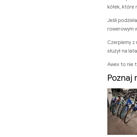
kółek, które
Jeśli podzie
rowerowym w 
Czerpiemy z 
służył na lat
Awex to nie 
Poznaj 