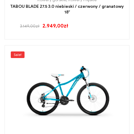
TABOU BLADE 27.5 3.0 niebieski / czerwony / granatowy
18″
2.949,00
zł
3.149,00
zł
Sale!