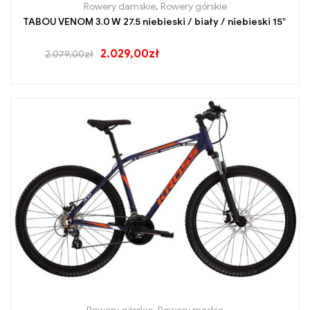
Rowery damskie
,
Rowery górskie
TABOU VENOM 3.0 W 27.5 niebieski / biały / niebieski 15″
2.029,00
zł
2.079,00
zł