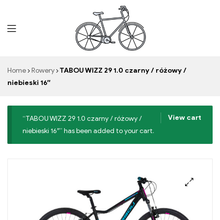
Mr.
Home
Rowery
TABOU WIZZ 29 1.0 czarny / różowy /
niebieski 16″
View cart
“TABOU WIZZ 29 1.0 czarny / różowy /
niebieski 16″” has been added to your cart.
🔍