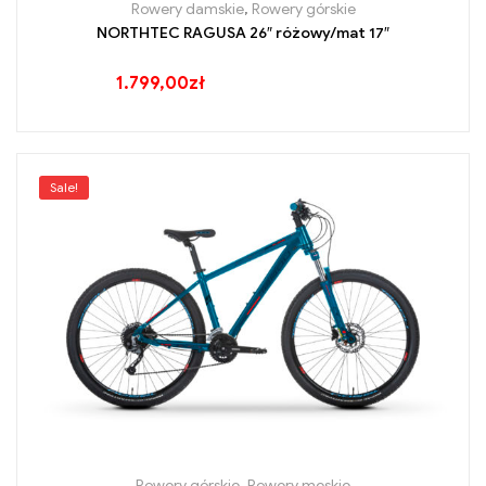
Rowery damskie
,
Rowery górskie
NORTHTEC RAGUSA 26″ różowy/mat 17″
1.799,00
zł
Sale!
Rowery górskie
,
Rowery męskie