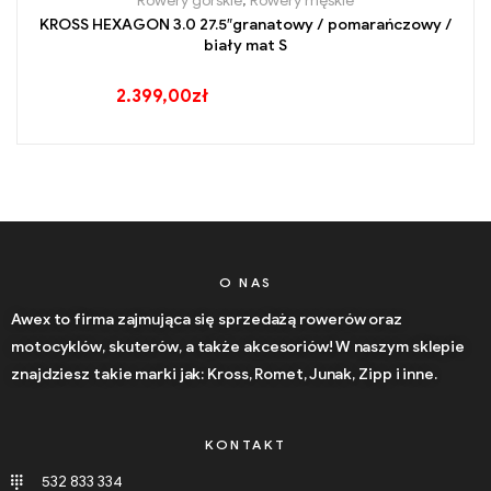
Rowery górskie
,
Rowery męskie
KROSS HEXAGON 3.0 27.5″granatowy / pomarańczowy /
biały mat S
2.399,00
zł
O NAS
Awex to firma zajmująca się sprzedażą rowerów oraz
motocyklów, skuterów, a także akcesoriów! W naszym sklepie
znajdziesz takie marki jak: Kross, Romet, Junak, Zipp i inne.
KONTAKT
532 833 334